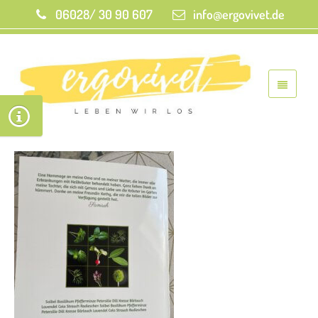
06028/ 30 90 607
info@ergovivet.de